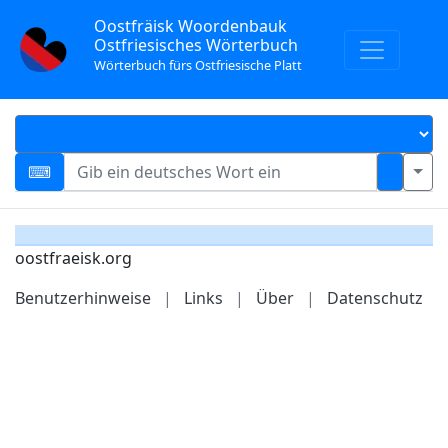
Oostfräisk Woordenbauk
Ostfriesisches Wörterbuch
Wörterbuch fürs Ostfriesische Platt
oostfraeisk.org
Benutzerhinweise
|
Links
|
Über
|
Datenschutz