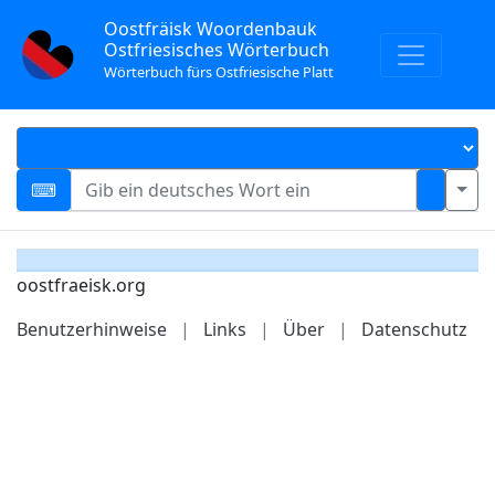
Oostfräisk Woordenbauk
Ostfriesisches Wörterbuch
Wörterbuch fürs Ostfriesische Platt
oostfraeisk.org
Benutzerhinweise
|
Links
|
Über
|
Datenschutz