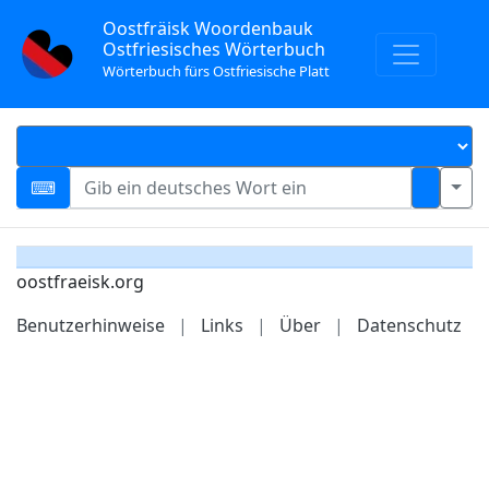
Oostfräisk Woordenbauk
Ostfriesisches Wörterbuch
Wörterbuch fürs Ostfriesische Platt
oostfraeisk.org
Benutzerhinweise
|
Links
|
Über
|
Datenschutz