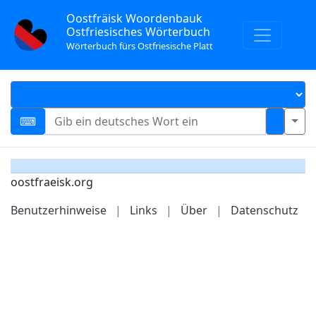
Oostfräisk Woordenbauk
Ostfriesisches Wörterbuch
Wörterbuch fürs Ostfriesische Platt
oostfraeisk.org
Benutzerhinweise
|
Links
|
Über
|
Datenschutz