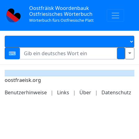
Oostfräisk Woordenbauk
Ostfriesisches Wörterbuch
Wörterbuch fürs Ostfriesische Platt
oostfraeisk.org
Benutzerhinweise
|
Links
|
Über
|
Datenschutz