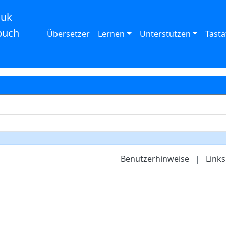
auk
buch
Übersetzer
Lernen
Unterstützen
Tasta
Benutzerhinweise
|
Links