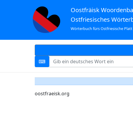
Oostfräisk Woordenb
Ostfriesisches Wörter
Wörterbuch fürs Ostfriesische Platt
oostfraeisk.org