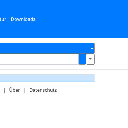
tur
Downloads
|
Über
|
Datenschutz