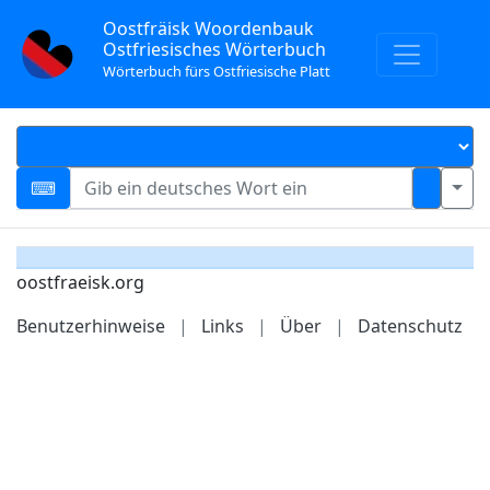
Oostfräisk Woordenbauk
Ostfriesisches Wörterbuch
Wörterbuch fürs Ostfriesische Platt
oostfraeisk.org
Benutzerhinweise
|
Links
|
Über
|
Datenschutz