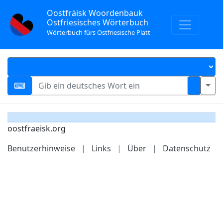
Oostfräisk Woordenbauk
Ostfriesisches Wörterbuch
Wörterbuch fürs Ostfriesische Platt
oostfraeisk.org
Benutzerhinweise
|
Links
|
Über
|
Datenschutz