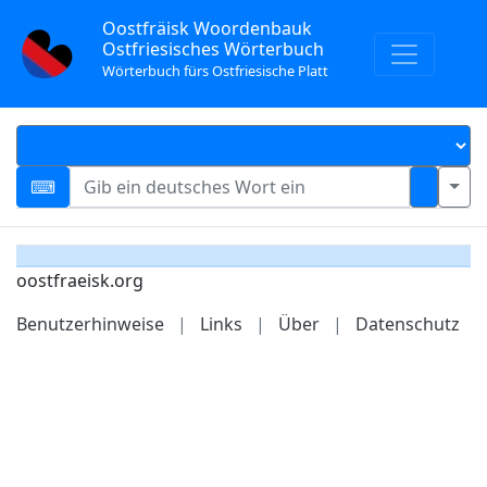
Oostfräisk Woordenbauk
Ostfriesisches Wörterbuch
Wörterbuch fürs Ostfriesische Platt
oostfraeisk.org
Benutzerhinweise
|
Links
|
Über
|
Datenschutz