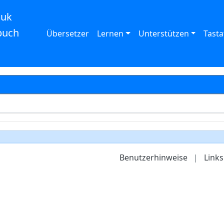
auk
buch
Übersetzer
Lernen
Unterstützen
Tasta
Benutzerhinweise
|
Links