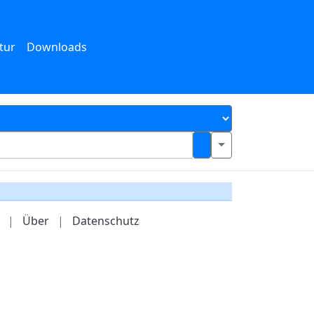
tur
Downloads
|
Über
|
Datenschutz