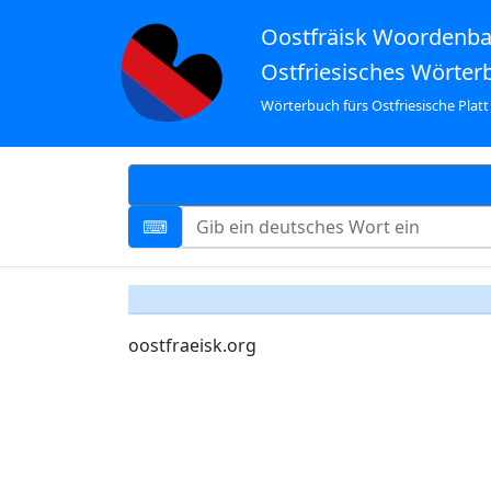
Oostfräisk Woordenb
Ostfriesisches Wörter
Wörterbuch fürs Ostfriesische Platt
oostfraeisk.org