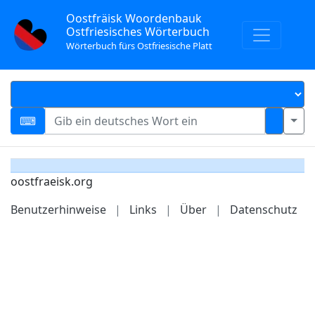
Oostfräisk Woordenbauk
Ostfriesisches Wörterbuch
Wörterbuch fürs Ostfriesische Platt
oostfraeisk.org
Benutzerhinweise
|
Links
|
Über
|
Datenschutz