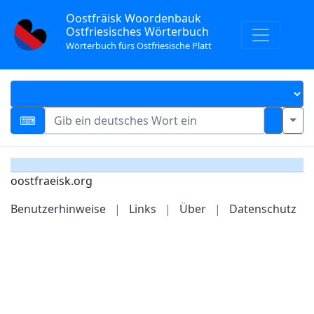
Oostfräisk Woordenbauk
Ostfriesisches Wörterbuch
Wörterbuch fürs Ostfriesische Platt
oostfraeisk.org
Benutzerhinweise
|
Links
|
Über
|
Datenschutz