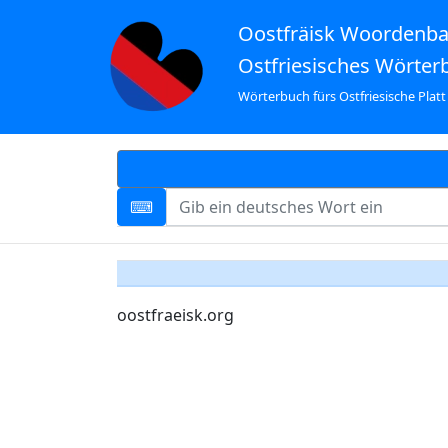
Oostfräisk Woordenb
Ostfriesisches Wörter
Wörterbuch fürs Ostfriesische Platt
oostfraeisk.org