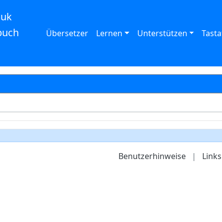
auk
buch
Übersetzer
Lernen
Unterstützen
Tasta
Benutzerhinweise
|
Links