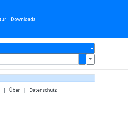
tur
Downloads
|
Über
|
Datenschutz