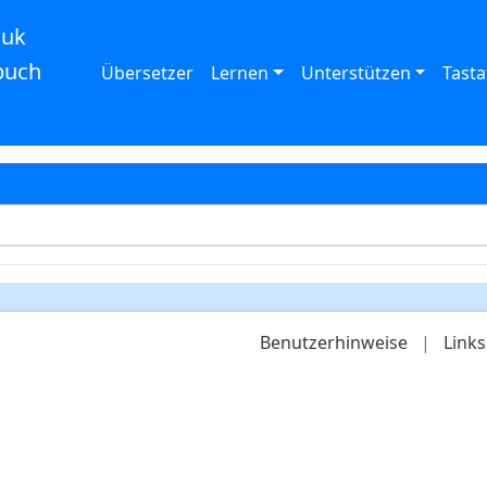
auk
buch
Übersetzer
Lernen
Unterstützen
Tasta
Benutzerhinweise
|
Links