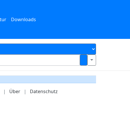
tur
Downloads
|
Über
|
Datenschutz