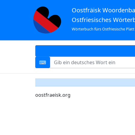
Oostfräisk Woordenb
Ostfriesisches Wörter
Wörterbuch fürs Ostfriesische Platt
oostfraeisk.org