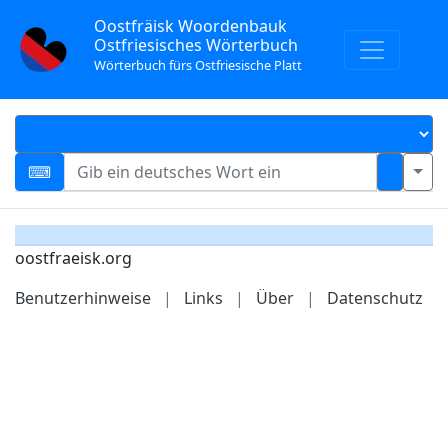
Oostfräisk Woordenbauk
Ostfriesisches Wörterbuch
Wörterbuch fürs Ostfriesische Platt
oostfraeisk.org
Benutzerhinweise
|
Links
|
Über
|
Datenschutz