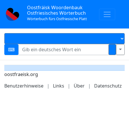
Oostfräisk Woordenbauk
Ostfriesisches Wörterbuch
Wörterbuch fürs Ostfriesische Platt
oostfraeisk.org
Benutzerhinweise
|
Links
|
Über
|
Datenschutz