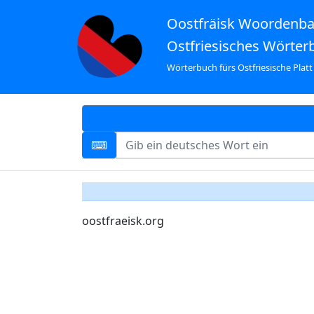
Oostfräisk Woordenb
Ostfriesisches Wörter
Wörterbuch fürs Ostfriesische Platt
oostfraeisk.org