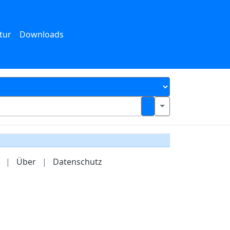
tur
Downloads
|
Über
|
Datenschutz