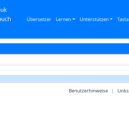
auk
buch
Übersetzer
Lernen
Unterstützen
Tasta
Benutzerhinweise
|
Links