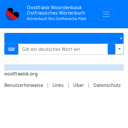
Oostfräisk Woordenbauk
Ostfriesisches Wörterbuch
Wörterbuch fürs Ostfriesische Platt
oostfraeisk.org
Benutzerhinweise
|
Links
|
Über
|
Datenschutz