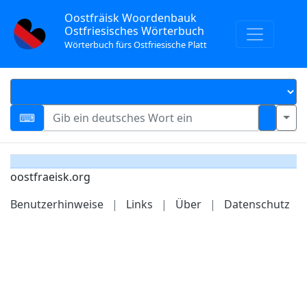
Oostfräisk Woordenbauk
Ostfriesisches Wörterbuch
Wörterbuch fürs Ostfriesische Platt
oostfraeisk.org
Benutzerhinweise
|
Links
|
Über
|
Datenschutz