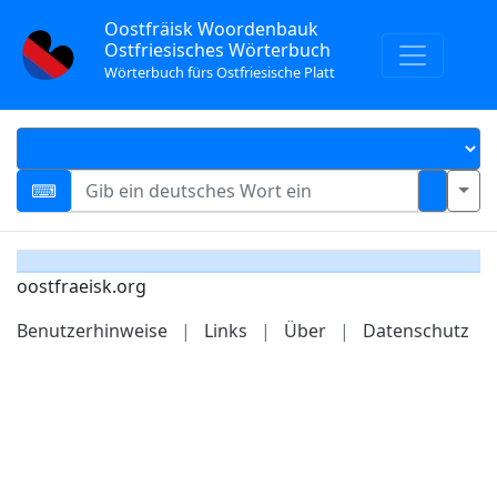
Oostfräisk Woordenbauk
Ostfriesisches Wörterbuch
Wörterbuch fürs Ostfriesische Platt
oostfraeisk.org
Benutzerhinweise
|
Links
|
Über
|
Datenschutz