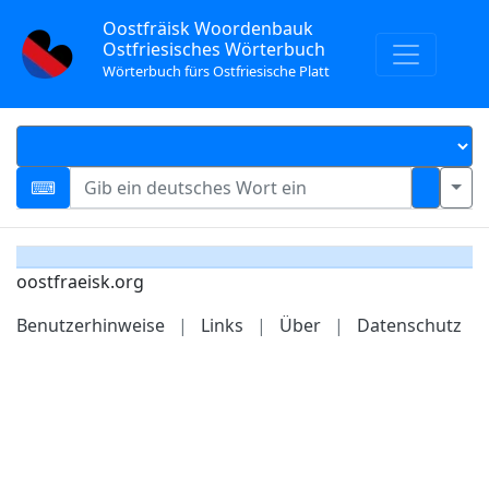
Oostfräisk Woordenbauk
Ostfriesisches Wörterbuch
Wörterbuch fürs Ostfriesische Platt
oostfraeisk.org
Benutzerhinweise
|
Links
|
Über
|
Datenschutz