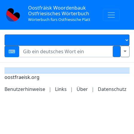
Oostfräisk Woordenbauk
Ostfriesisches Wörterbuch
Wörterbuch fürs Ostfriesische Platt
oostfraeisk.org
Benutzerhinweise
|
Links
|
Über
|
Datenschutz