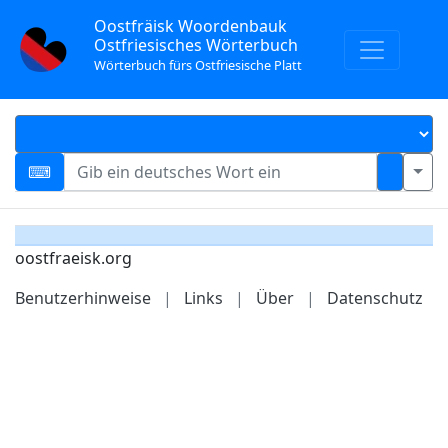
Oostfräisk Woordenbauk
Ostfriesisches Wörterbuch
Wörterbuch fürs Ostfriesische Platt
oostfraeisk.org
Benutzerhinweise
|
Links
|
Über
|
Datenschutz