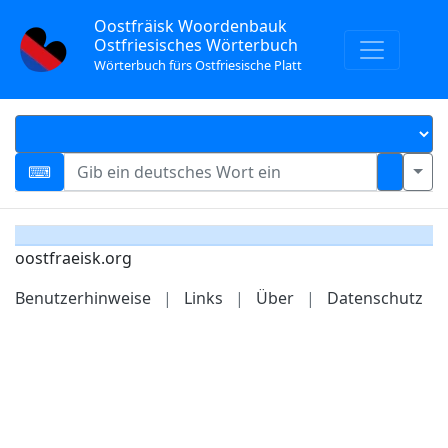
Oostfräisk Woordenbauk
Ostfriesisches Wörterbuch
Wörterbuch fürs Ostfriesische Platt
oostfraeisk.org
Benutzerhinweise
|
Links
|
Über
|
Datenschutz