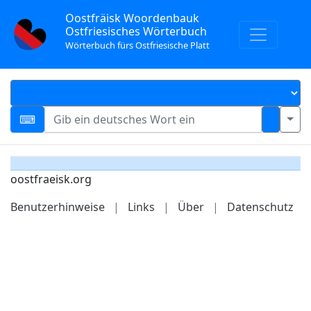
Oostfräisk Woordenbauk
Ostfriesisches Wörterbuch
Wörterbuch fürs Ostfriesische Platt
oostfraeisk.org
Benutzerhinweise
|
Links
|
Über
|
Datenschutz