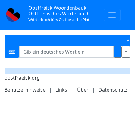
Oostfräisk Woordenbauk
Ostfriesisches Wörterbuch
Wörterbuch fürs Ostfriesische Platt
oostfraeisk.org
Benutzerhinweise
|
Links
|
Über
|
Datenschutz