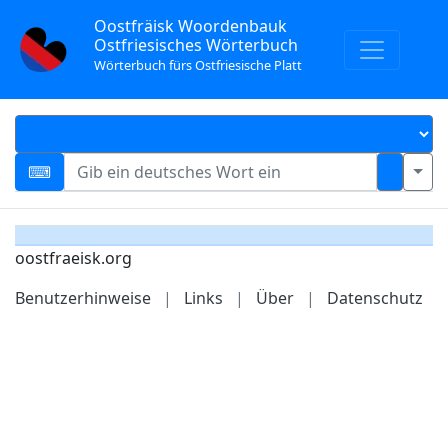
Oostfräisk Woordenbauk
Ostfriesisches Wörterbuch
Wörterbuch fürs Ostfriesische Platt
oostfraeisk.org
Benutzerhinweise
|
Links
|
Über
|
Datenschutz