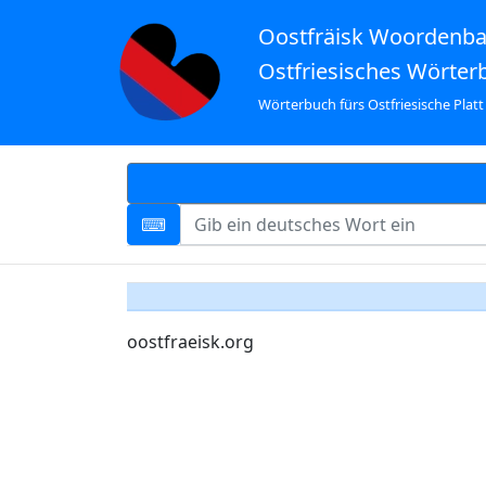
Oostfräisk Woordenb
Ostfriesisches Wörter
Wörterbuch fürs Ostfriesische Platt
oostfraeisk.org