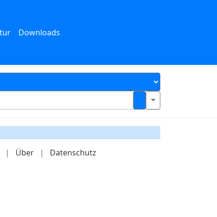
tur
Downloads
|
Über
|
Datenschutz