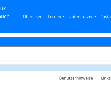
auk
buch
Übersetzer
Lernen
Unterstützen
Tasta
Benutzerhinweise
|
Links