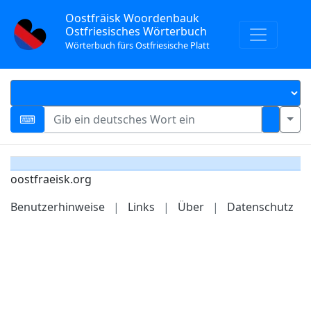
Oostfräisk Woordenbauk
Ostfriesisches Wörterbuch
Wörterbuch fürs Ostfriesische Platt
oostfraeisk.org
Benutzerhinweise
|
Links
|
Über
|
Datenschutz