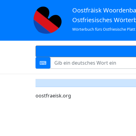
Oostfräisk Woordenb
Ostfriesisches Wörter
Wörterbuch fürs Ostfriesische Platt
oostfraeisk.org