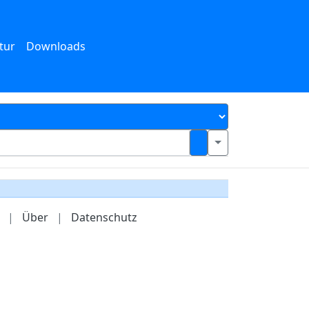
tur
Downloads
|
Über
|
Datenschutz