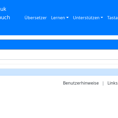
auk
buch
Übersetzer
Lernen
Unterstützen
Tasta
Benutzerhinweise
|
Links