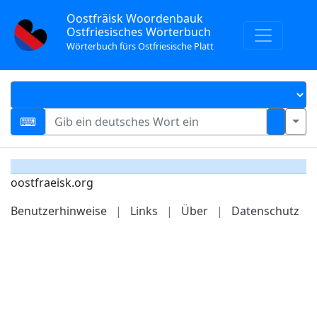
Oostfräisk Woordenbauk
Ostfriesisches Wörterbuch
Wörterbuch fürs Ostfriesische Platt
oostfraeisk.org
Benutzerhinweise
|
Links
|
Über
|
Datenschutz