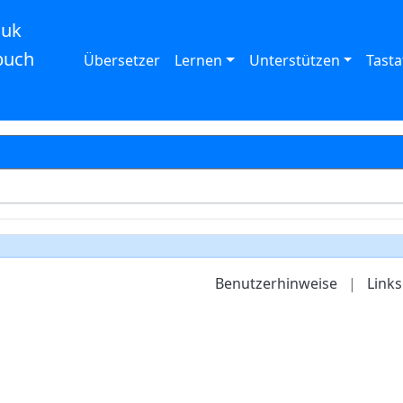
auk
buch
Übersetzer
Lernen
Unterstützen
Tasta
Benutzerhinweise
|
Links