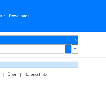
tur
Downloads
|
Über
|
Datenschutz