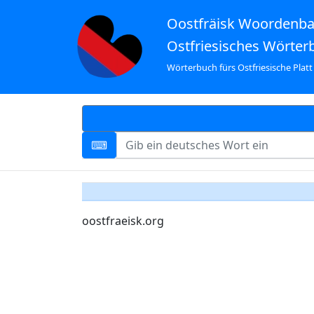
Oostfräisk Woordenb
Ostfriesisches Wörter
Wörterbuch fürs Ostfriesische Platt
oostfraeisk.org