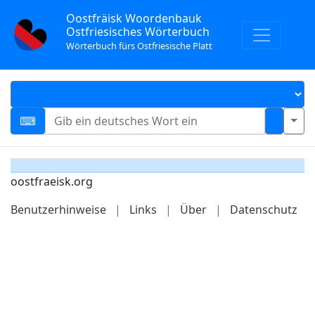
Oostfräisk Woordenbauk
Ostfriesisches Wörterbuch
Wörterbuch fürs Ostfriesische Platt
oostfraeisk.org
Benutzerhinweise
|
Links
|
Über
|
Datenschutz