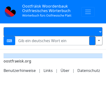
Oostfräisk Woordenbauk
Ostfriesisches Wörterbuch
Wörterbuch fürs Ostfriesische Platt
oostfraeisk.org
Benutzerhinweise
|
Links
|
Über
|
Datenschutz