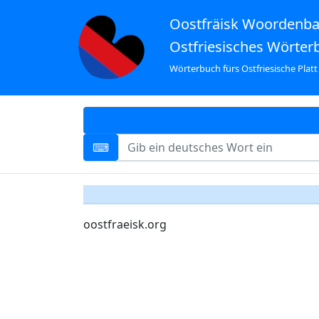
Oostfräisk Woordenb
Ostfriesisches Wörter
Wörterbuch fürs Ostfriesische Platt
oostfraeisk.org