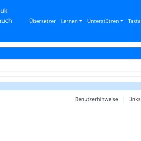
auk
buch
Übersetzer
Lernen
Unterstützen
Tasta
Benutzerhinweise
|
Links