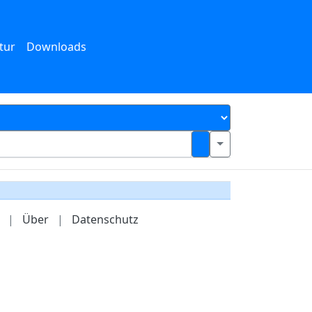
tur
Downloads
|
Über
|
Datenschutz