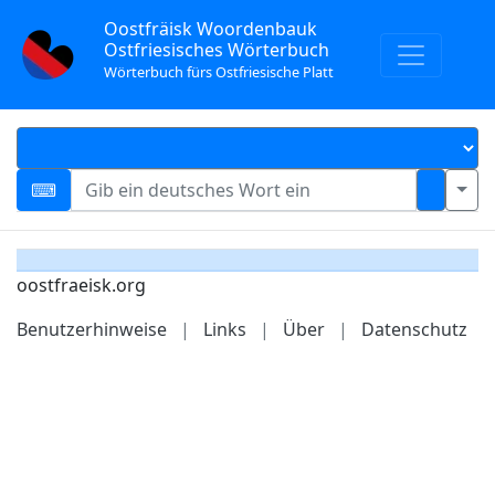
Oostfräisk Woordenbauk
Ostfriesisches Wörterbuch
Wörterbuch fürs Ostfriesische Platt
oostfraeisk.org
Benutzerhinweise
|
Links
|
Über
|
Datenschutz