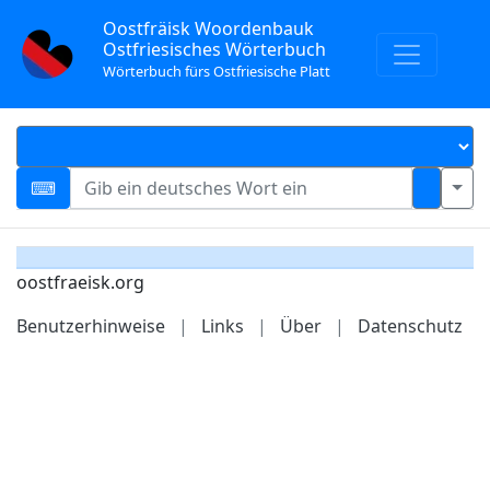
Oostfräisk Woordenbauk
Ostfriesisches Wörterbuch
Wörterbuch fürs Ostfriesische Platt
oostfraeisk.org
Benutzerhinweise
|
Links
|
Über
|
Datenschutz