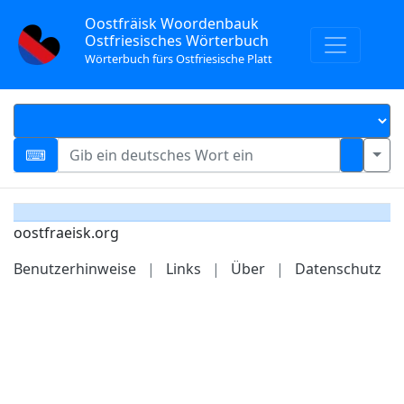
Oostfräisk Woordenbauk
Ostfriesisches Wörterbuch
Wörterbuch fürs Ostfriesische Platt
oostfraeisk.org
Benutzerhinweise
|
Links
|
Über
|
Datenschutz