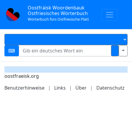
Oostfräisk Woordenbauk
Ostfriesisches Wörterbuch
Wörterbuch fürs Ostfriesische Platt
oostfraeisk.org
Benutzerhinweise
|
Links
|
Über
|
Datenschutz