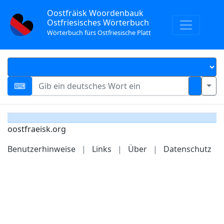
Oostfräisk Woordenbauk
Ostfriesisches Wörterbuch
Wörterbuch fürs Ostfriesische Platt
oostfraeisk.org
Benutzerhinweise
|
Links
|
Über
|
Datenschutz