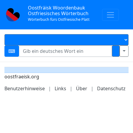
Oostfräisk Woordenbauk
Ostfriesisches Wörterbuch
Wörterbuch fürs Ostfriesische Platt
oostfraeisk.org
Benutzerhinweise
|
Links
|
Über
|
Datenschutz