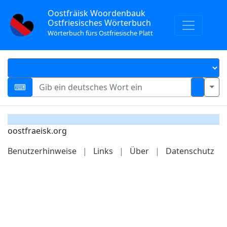
Oostfräisk Woordenbauk
Ostfriesisches Wörterbuch
Wörterbuch fürs Ostfriesische Platt
oostfraeisk.org
Benutzerhinweise
|
Links
|
Über
|
Datenschutz