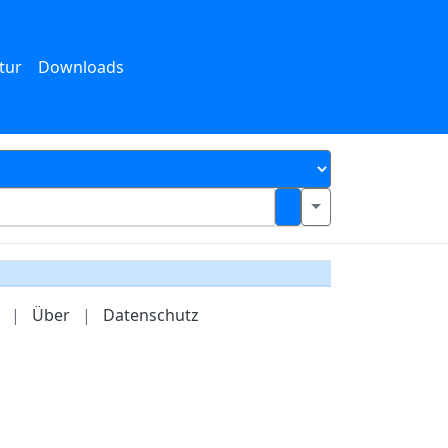
tur
Downloads
|
Über
|
Datenschutz