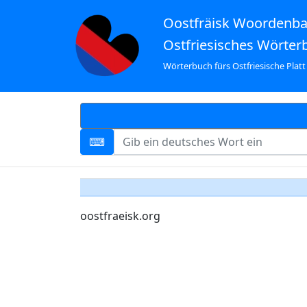
Oostfräisk Woordenb
Ostfriesisches Wörter
Wörterbuch fürs Ostfriesische Platt
oostfraeisk.org