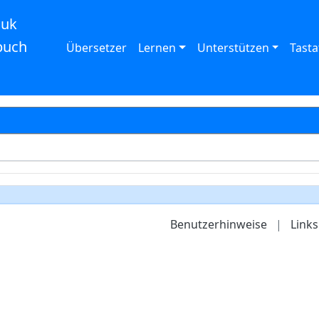
auk
buch
Übersetzer
Lernen
Unterstützen
Tasta
Benutzerhinweise
|
Links