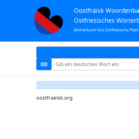
Oostfräisk Woordenb
Ostfriesisches Wörter
Wörterbuch fürs Ostfriesische Platt
oostfraeisk.org