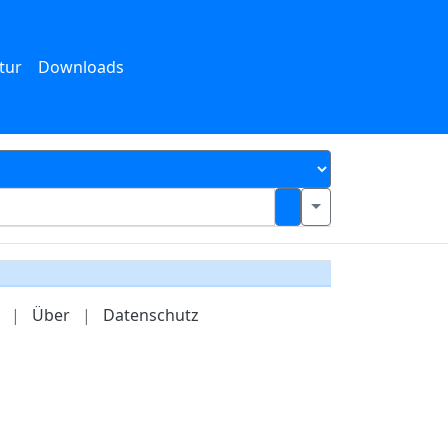
tur
Downloads
|
Über
|
Datenschutz