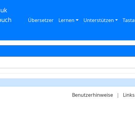
auk
buch
Übersetzer
Lernen
Unterstützen
Tasta
Benutzerhinweise
|
Links