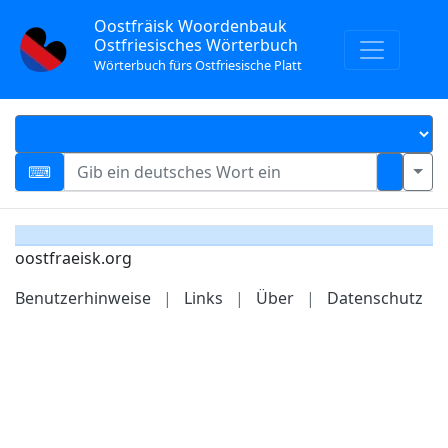
Oostfräisk Woordenbauk
Ostfriesisches Wörterbuch
Wörterbuch fürs Ostfriesische Platt
oostfraeisk.org
Benutzerhinweise
|
Links
|
Über
|
Datenschutz