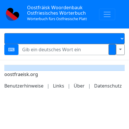
Oostfräisk Woordenbauk
Ostfriesisches Wörterbuch
Wörterbuch fürs Ostfriesische Platt
oostfraeisk.org
Benutzerhinweise
|
Links
|
Über
|
Datenschutz