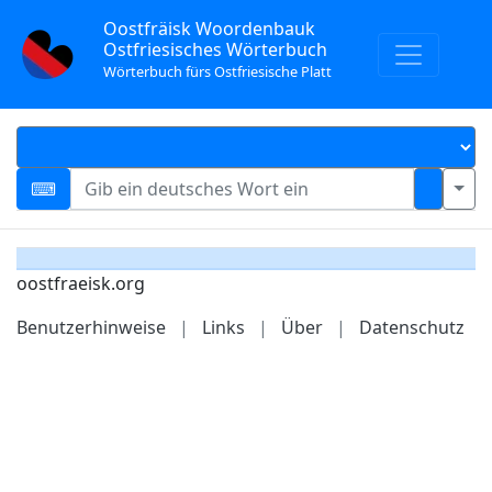
Oostfräisk Woordenbauk
Ostfriesisches Wörterbuch
Wörterbuch fürs Ostfriesische Platt
oostfraeisk.org
Benutzerhinweise
|
Links
|
Über
|
Datenschutz