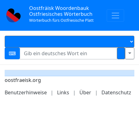
Oostfräisk Woordenbauk
Ostfriesisches Wörterbuch
Wörterbuch fürs Ostfriesische Platt
oostfraeisk.org
Benutzerhinweise
|
Links
|
Über
|
Datenschutz