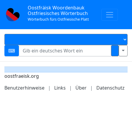
Oostfräisk Woordenbauk
Ostfriesisches Wörterbuch
Wörterbuch fürs Ostfriesische Platt
oostfraeisk.org
Benutzerhinweise
|
Links
|
Über
|
Datenschutz