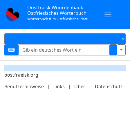
Oostfräisk Woordenbauk
Ostfriesisches Wörterbuch
Wörterbuch fürs Ostfriesische Platt
oostfraeisk.org
Benutzerhinweise
|
Links
|
Über
|
Datenschutz